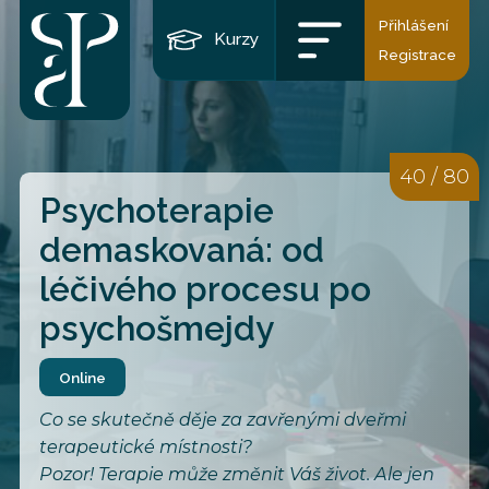
Přihlášení
Kurzy
Registrace
40 / 80
Psychoterapie
demaskovaná: od
léčivého procesu po
psychošmejdy
Online
Co se skutečně děje za zavřenými dveřmi
terapeutické místnosti?
Pozor! Terapie může změnit Váš život. Ale jen