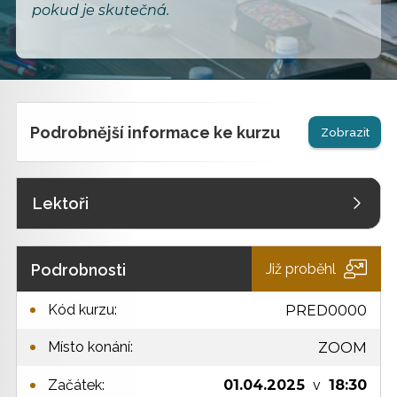
pokud je skutečná.
Podrobnější informace ke kurzu
Zobrazit
Lektoři
Podrobnosti
Již proběhl
Kód kurzu:
PRED0000
Místo konání:
ZOOM
01.04.2025
18:30
Začátek:
v