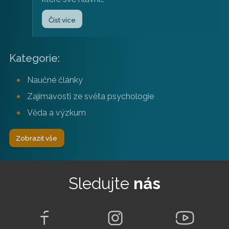
Číst více
Kategorie:
Naučné články
Zajímavosti ze světa psychologie
Věda a výzkum
Zobrazit vše
Sledujte
nás
Proč ženy čelí vyššímu riziku
demence?
|
Délka čtení:
22.06.2026
5 minut
Ženy tvoří bezmála dvě třetiny všech pacientů
s Alzheimerovou chorobou a vědci dlouho