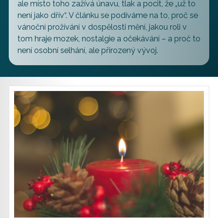
ale místo toho zažívá únavu, tlak a pocit, že „už to
není jako dřív“. V článku se podíváme na to, proč se
vánoční prožívání v dospělosti mění, jakou roli v
tom hraje mozek, nostalgie a očekávání – a proč to
není osobní selhání, ale přirozený vývoj.