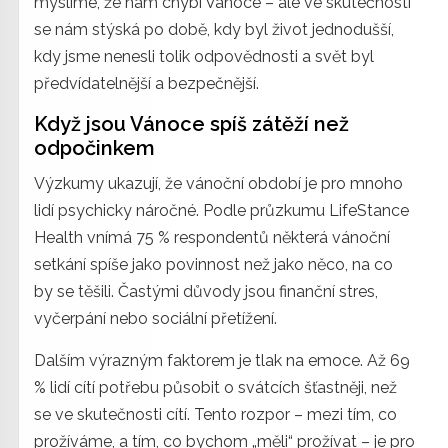
myslíme, že nám chybí Vánoce – ale ve skutečnosti
se nám stýská po době, kdy byl život jednodušší,
kdy jsme nenesli tolik odpovědnosti a svět byl
předvídatelnější a bezpečnější.
Když jsou Vánoce spíš zátěží než
odpočinkem
Výzkumy ukazují, že vánoční období je pro mnoho
lidí psychicky náročné. Podle průzkumu LifeStance
Health vnímá 75 % respondentů některá vánoční
setkání spíše jako povinnost než jako něco, na co
by se těšili. Častými důvody jsou finanční stres,
vyčerpání nebo sociální přetížení.
Dalším výrazným faktorem je tlak na emoce. Až 69
% lidí cítí potřebu působit o svátcích šťastněji, než
se ve skutečnosti cítí. Tento rozpor – mezi tím, co
prožíváme, a tím, co bychom „měli“ prožívat – je pro