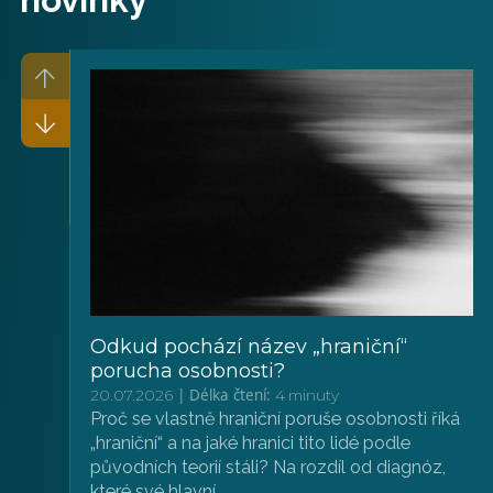
novinky
Odkud pochází název „hraniční“
porucha osobnosti?
|
Délka čtení:
20.07.2026
4 minuty
Proč se vlastně hraniční poruše osobnosti říká
„hraniční“ a na jaké hranici tito lidé podle
původních teorií stáli? Na rozdíl od diagnóz,
které své hlavní…