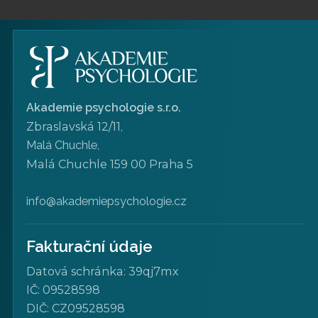
hledali odpověď na otázku, proč tomu tak je.
Nová přelomová studie z…
Číst více
Akademie psychologie s.r.o.
Zbraslavská 12/11
,
Malá Chuchle,
Malá Chuchle 159 00 Praha 5
info@akademiepsychologie.cz
Fakturační údaje
Datová schránka: 39qj7mx
Malá skupina neuronů v amygdale
IČ: 09528598
může významně ovlivňovat úzkost i…
DIČ: CZ09528598
|
Délka čtení:
08.06.2026
4 minuty