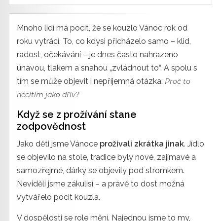
Mnoho lidí má pocit, že se kouzlo Vánoc rok od
roku vytrácí. To, co kdysi přicházelo samo – klid,
radost, očekávání – je dnes často nahrazeno
únavou, tlakem a snahou „zvládnout to“. A spolu s
tím se může objevit i nepříjemná otázka:
Proč to
necítím jako dřív?
Když se z prožívání stane
zodpovědnost
Jako děti jsme Vánoce
prožívali zkrátka jinak
. Jídlo
se objevilo na stole, tradice byly nové, zajímavé a
samozřejmé, dárky se objevily pod stromkem.
Neviděli jsme zákulisí – a právě to dost možná
vytvářelo pocit kouzla.
V dospělosti se role mění. Najednou jsme to my,